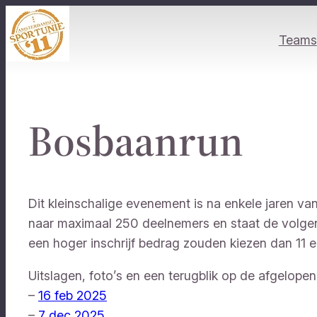
Ga
naar
Teams
de
inhoud
Bosbaanrun
Dit kleinschalige evenement is na enkele jaren va
naar maximaal 250 deelnemers en staat de volgen
een hoger inschrijf bedrag zouden kiezen dan 11 eu
Uitslagen, foto’s en een terugblik op de afgelopen 
–
16 feb 2025
–
7 dec 2025