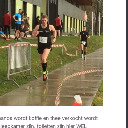
keanos wordt koffie en thee verkocht wordt
eedkamer zijn, toiletten zijn hier WEL