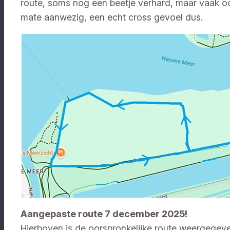
route, soms nog een beetje verhard, maar vaak oo
mate aanwezig, een echt cross gevoel dus.
Aangepaste route 7 december 2025!
Hierboven is de oorspronkelijke route weergegev